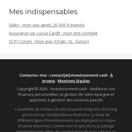
Mes indispensables
Spiko : mon avis après 20 000 € investis
Assurance-vie Lucya Cardif : mon test complet
SCPI Corum : mon avis (Origin, XL, Eurion)
Contactez-moi : contact[at]investissement.cash ·
À
propos
·
Mentions légales
Copyright © 2026 - Investissement.cash : Améliorez vos
finances personnelles, la gestion de votre épargne et
apprenez à générer des revenus passifs
L’ensemble du contenu du site est partie intégrante d’un blog
personnel sur l’indépendance financière. J’y traite de
différents types d’investissements qui impliquent un risque
de perte important. Comme tout ce que j’écris, je partage
simplement mes idées. En conséquence de quoi, rien sur ce