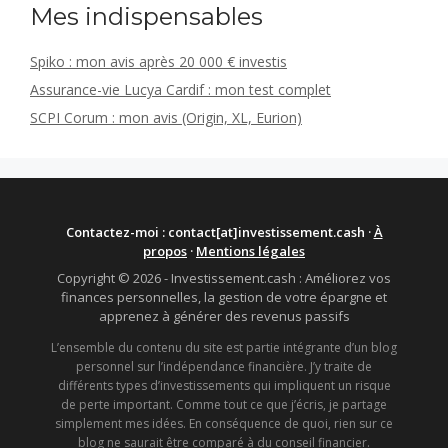
Mes indispensables
Spiko : mon avis après 20 000 € investis
Assurance-vie Lucya Cardif : mon test complet
SCPI Corum : mon avis (Origin, XL, Eurion)
Contactez-moi : contact[at]investissement.cash ·
À
propos
·
Mentions légales
Copyright © 2026 - Investissement.cash : Améliorez vos
finances personnelles, la gestion de votre épargne et
apprenez à générer des revenus passifs
L’ensemble du contenu du site est partie intégrante d’un blog
personnel sur l’indépendance financière. J’y traite de
différents types d’investissements qui impliquent un risque
de perte important. Comme tout ce que j’écris, je partage
simplement mes idées. En conséquence de quoi, rien sur ce
blog ne saurait être comparé à du conseil financier.