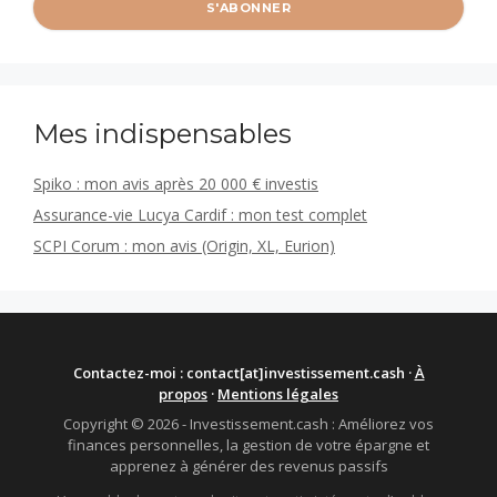
Mes indispensables
Spiko : mon avis après 20 000 € investis
Assurance-vie Lucya Cardif : mon test complet
SCPI Corum : mon avis (Origin, XL, Eurion)
Contactez-moi : contact[at]investissement.cash ·
À
propos
·
Mentions légales
Copyright © 2026 - Investissement.cash : Améliorez vos
finances personnelles, la gestion de votre épargne et
apprenez à générer des revenus passifs