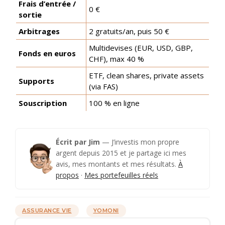
Frais d’entrée /
0 €
sortie
Arbitrages
2 gratuits/an, puis 50 €
Multidevises (EUR, USD, GBP,
Fonds en euros
CHF), max 40 %
ETF, clean shares, private assets
Supports
(via FAS)
Souscription
100 % en ligne
Écrit par Jim
— J’investis mon propre
argent depuis 2015 et je partage ici mes
avis, mes montants et mes résultats.
À
propos
·
Mes portefeuilles réels
Catégories
Étiquettes
ASSURANCE VIE
YOMONI