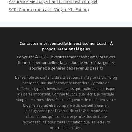
Assurance-vie Lucya Cardif : mon test complet
SCPI Corum : mon avis (Origin, XL, Eurion)
Contactez-moi : contact[at]investissement.cash ·
À
propos
·
Mentions légales
Copyright © 2026 - Investissement.cash : Améliorez vos
finances personnelles, la gestion de votre épargne et
apprenez à générer des revenus passifs
L’ensemble du contenu du site est partie intégrante d’un blog
personnel sur l’indépendance financière. J’y traite de
différents types d’investissements qui impliquent un risque
de perte important. Comme tout ce que j’écris, je partage
simplement mes idées. En conséquence de quoi, rien sur ce
blog ne saurait être comparé à du conseil financier.
Je ne garantis pas l’exactitude et l’exhaustivité des
informations qu’il contient et je m’exclus de toute
responsabilité pour toute utilisation que les lecteurs
pourraient en faire.