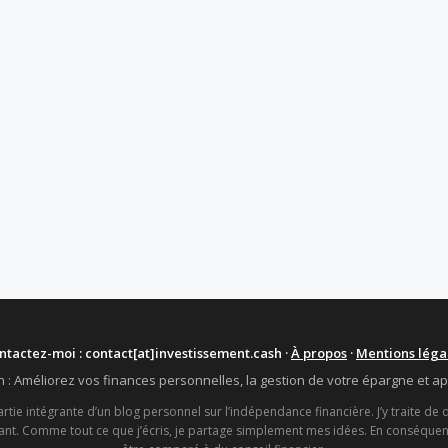
ntactez-moi : contact[at]investissement.cash ·
À propos
·
Mentions léga
h : Améliorez vos finances personnelles, la gestion de votre épargne et 
tie intégrante d’un blog personnel sur l’indépendance financière. J’y traite de 
nt. Comme tout ce que j’écris, je partage simplement mes idées. En conséquenc