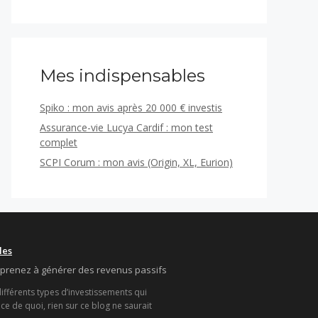
Mes indispensables
Spiko : mon avis après 20 000 € investis
Assurance-vie Lucya Cardif : mon test
complet
SCPI Corum : mon avis (Origin, XL, Eurion)
les
apprenez à générer des revenus passifs
différents types d’investissements qui
e de quoi, rien sur ce blog ne saurait