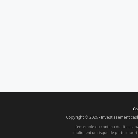
Co
Copyright © 2026 - Investissement.cas
L’ensemble du contenu du site est par
impliquent un risque de perte importa